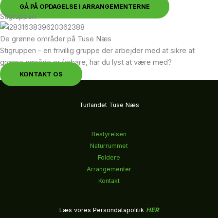
GÅ PÅ OPDAGELSE I ARRANGEMENTERNE
Stigruppen
De grønne områder på Tuse Næs
Stigruppen - en frivillig gruppe der arbejder med at sikre at
grønne område er farbare, har du lyst at være med?
KONTAKT OS
Turlandet Tuse Næs
Bestyrelsen
Naturrummet
Foldere
Arrangementer
Kontakt
Læs vores Persondatapolitik
HER