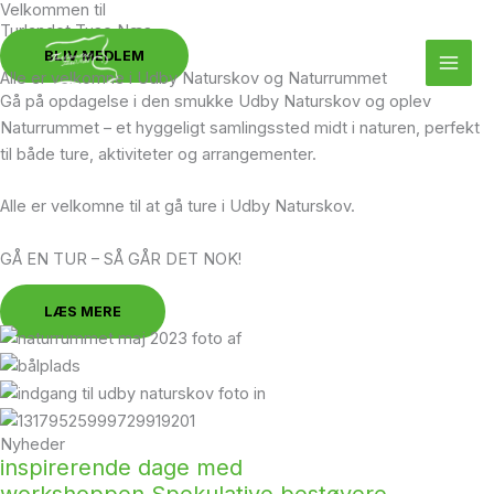
Velkommen til
Gå
Turlandet Tuse Næs
til
BLIV MEDLEM
indholdet
Alle er velkomne i Udby Naturskov og Naturrummet
Gå på opdagelse i den smukke Udby Naturskov og oplev
Naturrummet – et hyggeligt samlingssted midt i naturen, perfekt
til både ture, aktiviteter og arrangementer.
Alle er velkomne til at gå ture i Udby Naturskov.
GÅ EN TUR – SÅ GÅR DET NOK!
LÆS MERE
Nyheder
inspirerende dage med