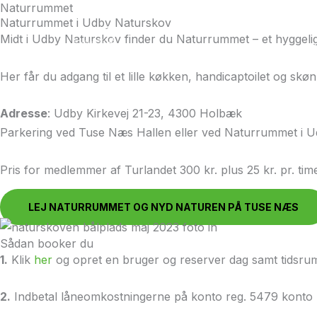
Naturrummet
Gå
Naturrummet i Udby Naturskov
til
Midt i Udby Naturskov finder du Naturrummet – et hyggeligt
indholdet
Her får du adgang til et lille køkken, handicaptoilet og skø
Adresse
: Udby Kirkevej 21-23, 4300 Holbæk
Parkering ved Tuse Næs Hallen eller ved Naturrummet i U
Pris for medlemmer af Turlandet 300 kr. plus 25 kr. pr. tim
LEJ NATURRUMMET OG NYD NATUREN PÅ TUSE NÆS
Sådan booker du
1.
Klik
her
og opret en bruger og reserver dag samt tidsru
2.
Indbetal låneomkostningerne på konto reg. 5479 konto