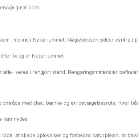
avnen4@ gmail.com
n kom- me ind i Naturrummet. Nøgleboksen sidder centralt 
e efter brug af Naturrummet
fle- veres i rengjort stand. Rengøringsmaterialer befinder
t område med stier, bænke og en bevægelsesrute, hvor bå
e kan nydes.
 løbe, at skabe oplevelser og forbedre naturplejen, at beva