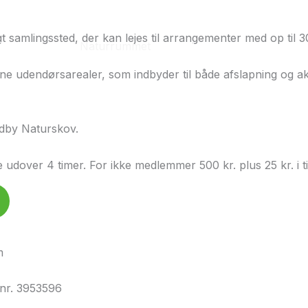
 samlingssted, der kan lejes til arrangementer med op til 3
Bestyrelsen
Naturrummet
Foldere
Arrangemente
nne udendørsarealer, som indbyder til både afslapning og akt
dby Naturskov.
e udover 4 timer. For ikke medlemmer 500 kr. plus 25 kr. i 
m
 nr. 3953596