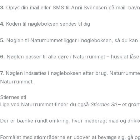
3.
Oplys din mail eller SMS til Anni Svendsen på mail: b
4.
Koden til nøgleboksen sendes til dig
5.
Nøglen til Naturrummet ligger i nøgleboksen, så du ka
6.
Nøglen passer til alle døre i Naturrummet – husk at lås
7.
Nøglen indsættes i nøgleboksen efter brug. Naturrummet a
Naturrummet.
Stiernes sti
Lige ved Naturrummet finder du også
Stiernes Sti
– et grøn
Der er bænke rundt omkring, hvor medbragt mad og drikk
Formålet med stiområderne er udover at bevæge sig, gå og