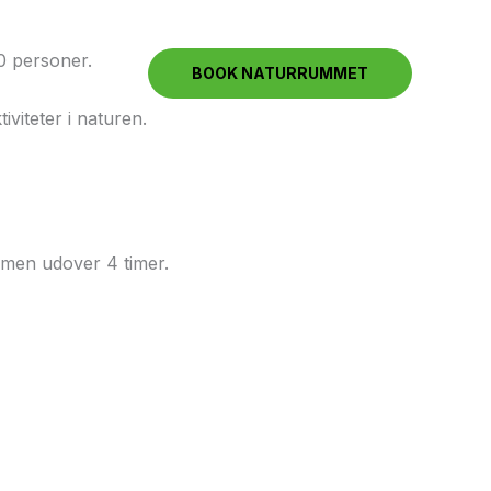
0 personer.
r
Kontakt
BOOK NATURRUMMET
iviteter i naturen.
timen udover 4 timer.