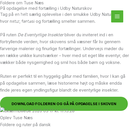
Foldere om Tuse Næs
Gå
På opdagelse med fortælling i Udby Naturskov
til
Tag på en helt særlig oplevelse i den smukke Udby Naturskov,
indholdet
hvor natur, fantasi og fortælling smelter sammen.
På ruten
De Eventyrlige Insekter
bliver du inviteret ind i en
fortryllende verden, hvor skovens små væsner får liv gennem
farverige malerier og finurlige fortællinger. Undervejs møder du
en række unikke kunstværker – hver med sit eget lille eventyr, der
vækker både nysgerrighed og smil hos både børn og voksne.
Ruten er perfekt til en hyggelig gåtur med familien, hvor I kan gå
på opdagelse sammen, læse historierne højt og måske endda
finde jeres egen yndlingsfigur blandt de eventyrlige insekter.
DOWNLOAD FOLDEREN OG GÅ PÅ OPDAGELSE I SKOVEN
Oplev Tuse Næs
Foldere og ruter på dansk