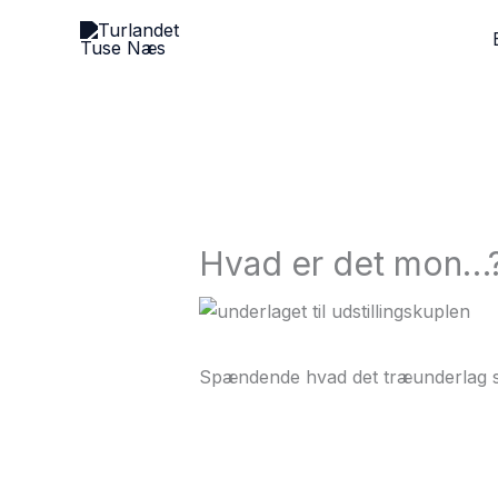
Gå
til
indholdet
Hvad er det mon…
Spændende hvad det træunderlag sk