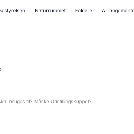
Bestyrelsen
Naturrummet
Foldere
Arrangemente
?
al bruges til? Måske Udstillingskuppel?