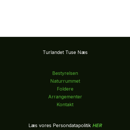
Turlandet Tuse Næs
Bestyrelsen
Naturrummet
Foldere
Arrangementer
Kontakt
Læs vores Persondatapolitik
HER